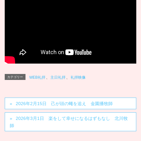
カテゴリー
WEB礼拝
、
主日礼拝
、
礼拝映像
2026年2月15日 己が頭の蠅を追え 金園播牧師
2026年3月1日 楽をして幸せになるはずもなし 北川牧
師