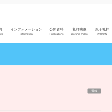
内
インフォメーション
公開資料
礼拝映像
親子礼拝
rch
Information
Publications
Worship Video
教会学校
週報