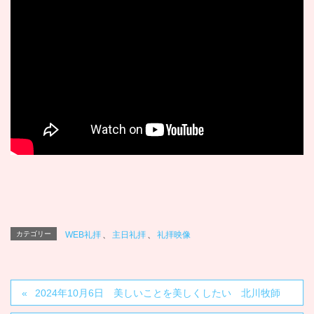
カテゴリー
WEB礼拝
、
主日礼拝
、
礼拝映像
2024年10月6日 美しいことを美しくしたい 北川牧師