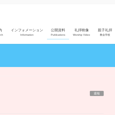
内
インフォメーション
公開資料
礼拝映像
親子礼拝
rch
Information
Publications
Worship Video
教会学校
週報