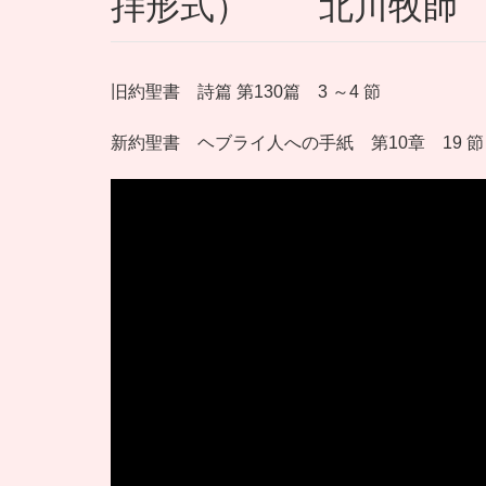
拝形式） 北川牧師
旧約聖書 詩篇 第130篇 3 ～4 節
新約聖書 ヘブライ人への手紙 第10章 19 節