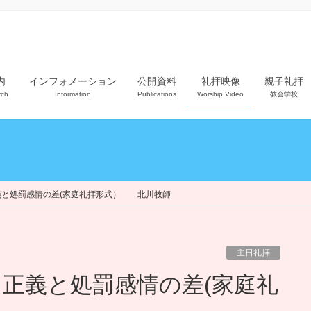
内
インフォメーション
公開資料
礼拝映像
親子礼拝
rch
Information
Publications
Worship Video
教会学校
：正義と処罰感情の差(家庭礼拝形式） 北川牧師
主日礼拝