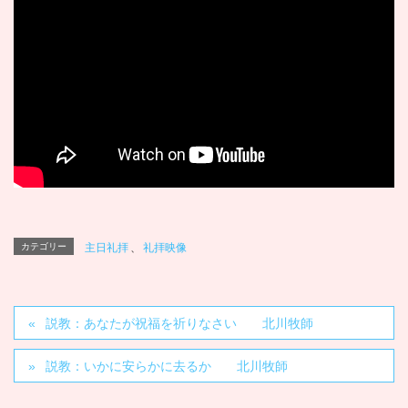
カテゴリー
主日礼拝
、
礼拝映像
説教：あなたが祝福を祈りなさい 北川牧師
説教：いかに安らかに去るか 北川牧師