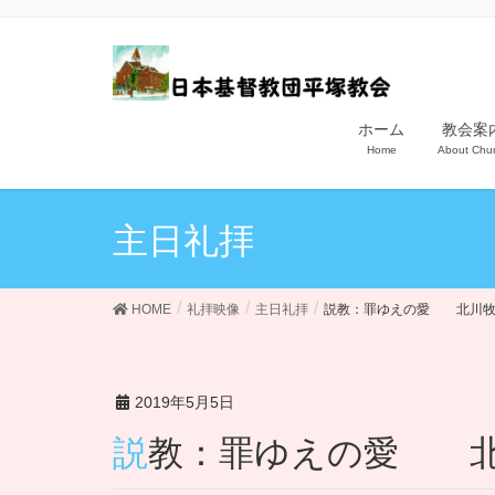
ホーム
教会案
Home
About Chu
主日礼拝
HOME
礼拝映像
主日礼拝
説教：罪ゆえの愛 北川
2019年5月5日
説教：罪ゆえの愛 