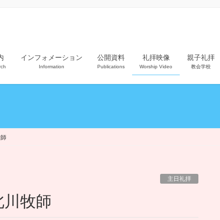
内
インフォメーション
公開資料
礼拝映像
親子礼拝
rch
Information
Publications
Worship Video
教会学校
牧師
主日礼拝
北川牧師