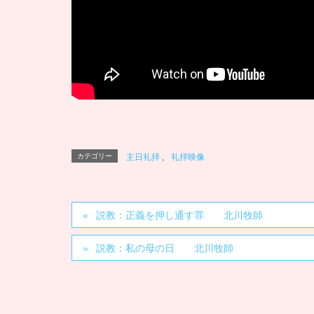
カテゴリー
主日礼拝
、
礼拝映像
説教：正義を押し通す罪 北川牧師
説教：私の母の日 北川牧師