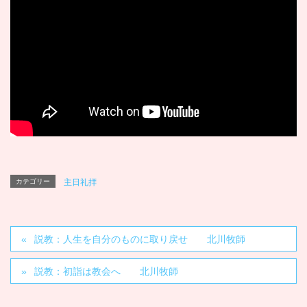
カテゴリー
主日礼拝
説教：人生を自分のものに取り戻せ 北川牧師
説教：初詣は教会へ 北川牧師