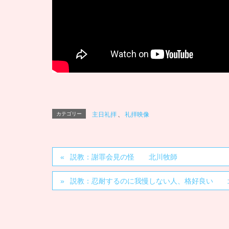
カテゴリー
主日礼拝
、
礼拝映像
説教：謝罪会見の怪 北川牧師
説教：忍耐するのに我慢しない人、格好良い 