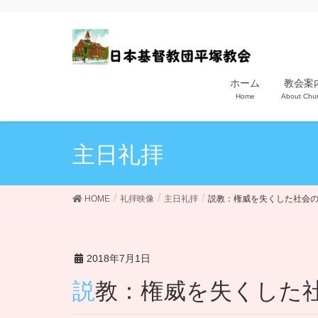
ホーム
教会案
Home
About Chu
主日礼拝
HOME
礼拝映像
主日礼拝
説教：権威を失くした社会
2018年7月1日
説教：権威を失くし