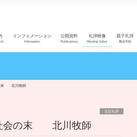
内
インフォメーション
公開資料
礼拝映像
親子礼拝
rch
Information
Publications
Worship Video
教会学校
の末 北川牧師
主日礼拝
た社会の末 北川牧師