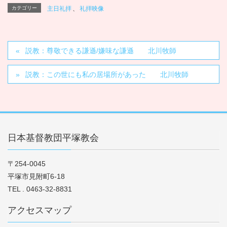
レ
カテゴリー
主日礼拝
、
礼拝映像
ー
ヤ
ー
説教：尊敬できる謙遜/嫌味な謙遜 北川牧師
説教：この世にも私の居場所があった 北川牧師
日本基督教団平塚教会
〒254-0045
平塚市見附町6-18
TEL . 0463-32-8831
アクセスマップ