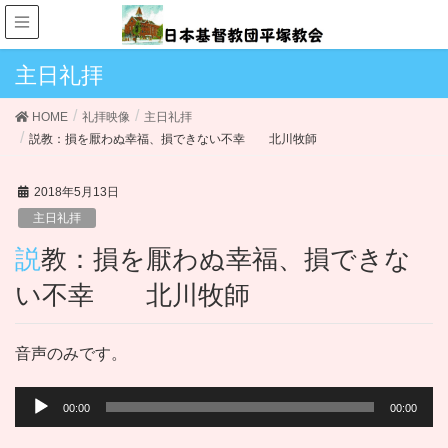
主日礼拝
HOME
礼拝映像
主日礼拝
説教：損を厭わぬ幸福、損できない不幸 北川牧師
2018年5月13日
主日礼拝
説教：損を厭わぬ幸福、損できな
い不幸 北川牧師
音声のみです。
音
00:00
00:00
声
プ