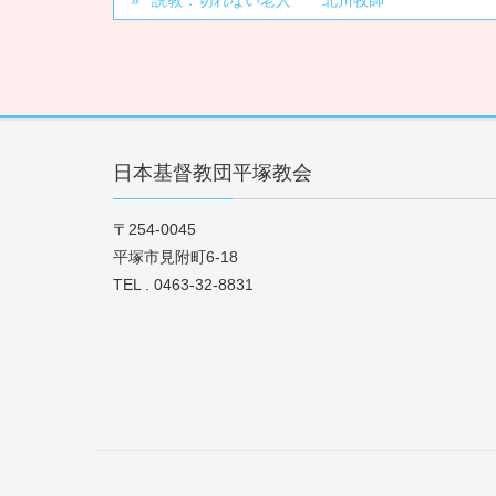
説教：切れない老人 北川牧師
日本基督教団平塚教会
〒254-0045
平塚市見附町6-18
TEL . 0463-32-8831