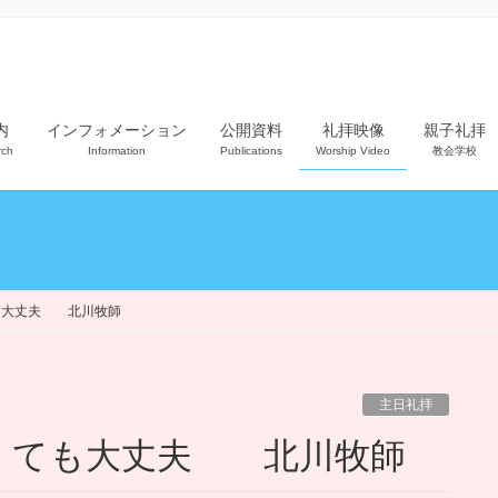
内
インフォメーション
公開資料
礼拝映像
親子礼拝
rch
Information
Publications
Worship Video
教会学校
も大丈夫 北川牧師
主日礼拝
なくても大丈夫 北川牧師