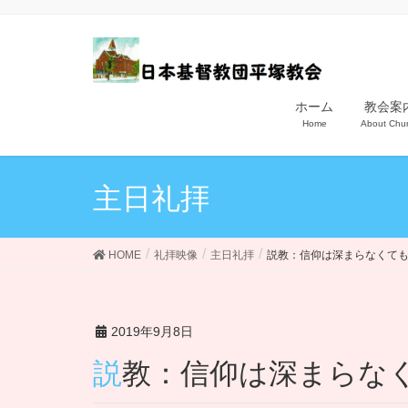
ホーム
教会案
Home
About Chu
主日礼拝
HOME
礼拝映像
主日礼拝
説教：信仰は深まらなくて
2019年9月8日
説教：信仰は深まら