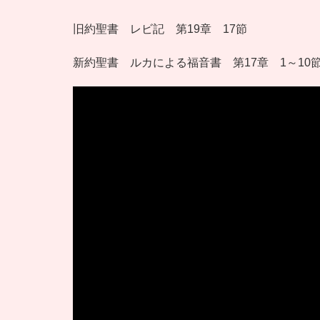
旧約聖書 レビ記 第19章 17節
新約聖書 ルカによる福音書 第17章 1～10