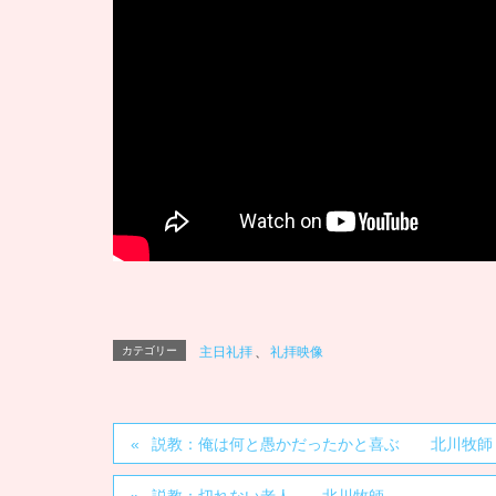
カテゴリー
主日礼拝
、
礼拝映像
説教：俺は何と愚かだったかと喜ぶ 北川牧師