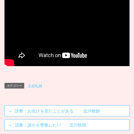
カテゴリー
主日礼拝
説教：お化けを見たことがある 北川牧師
説教：誰かを尊敬したい 北川牧師