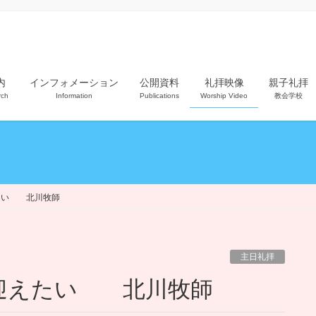
内
インフォメーション
公開資料
礼拝映像
親子礼拝
rch
Information
Publications
Worship Video
教会学校
たい 北川牧師
主日礼拝
で迎えたい 北川牧師