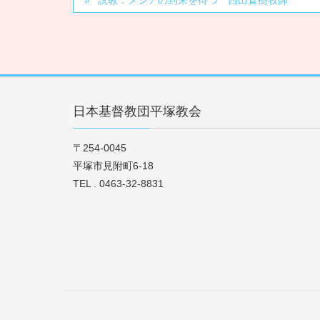
説教：メシアの到来を待つ 西田直樹牧師
日本基督教団平塚教会
〒254-0045
平塚市見附町6-18
TEL . 0463-32-8831