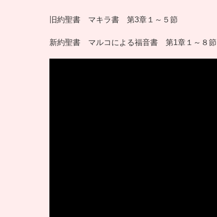
旧約聖書 マキラ書 第3章１～５節
新約聖書 マルコによる福音書 第1章１～８節