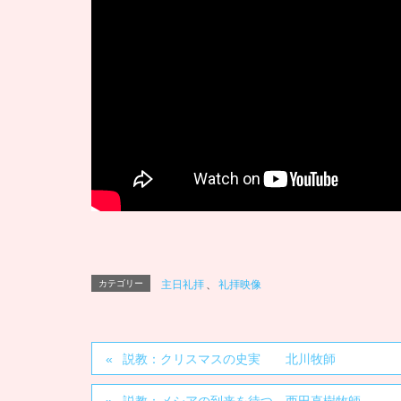
カテゴリー
主日礼拝
、
礼拝映像
説教：クリスマスの史実 北川牧師