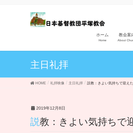
ホーム
教会案
Home
About Chu
主日礼拝
HOME
礼拝映像
主日礼拝
説教：きよい気持ちで迎え
2019年12月8日
説教：きよい気持ち