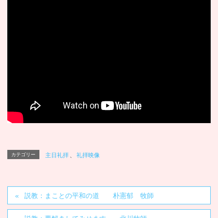
カテゴリー
主日礼拝
、
礼拝映像
説教：まことの平和の道 朴憲郁 牧師