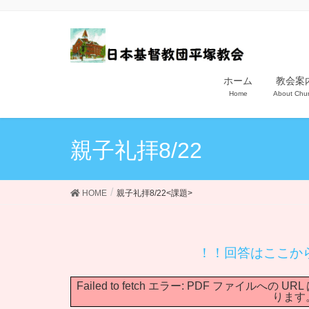
ホーム
教会案
Home
About Chu
親子礼拝8/22
HOME
親子礼拝8/22<課題>
！！回答はここか
Failed to fetch エラー: PDF ファイ
ります