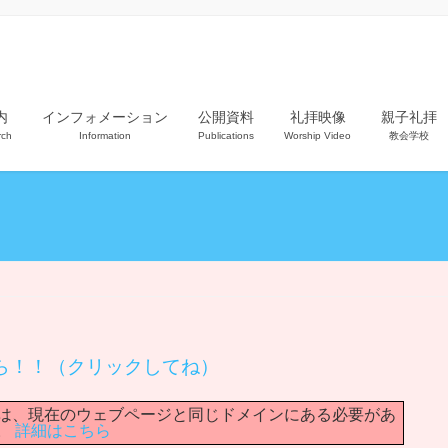
内
インフォメーション
公開資料
礼拝映像
親子礼拝
rch
Information
Publications
Worship Video
教会学校
ら！！（クリックしてね）
ルへの URL は、現在のウェブページと同じドメインにある必要があ
。
詳細はこちら