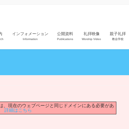
内
インフォメーション
公開資料
礼拝映像
親子礼拝
rch
Information
Publications
Worship Video
教会学校
ルへの URL は、現在のウェブページと同じドメインにある必要があ
。
詳細はこちら