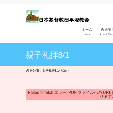
ホーム
教会案
Home
About Chu
親子礼拝8/1
HOME
親子礼拝8/1<課題>
Failed to fetch エラー: PDF ファイ
ります