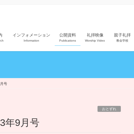
内
インフォメーション
公開資料
礼拝映像
親子礼拝
rch
Information
Publications
Worship Video
教会学校
9月号
おとずれ
23年9月号